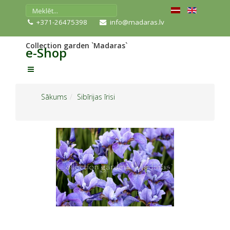
+371-26475398
info@madaras.lv
Collection garden `Madaras`
e-Shop
Sākums
Sibīrijas īrisi