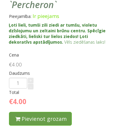
`Percheron`
Ir pieejams
Pieejamība:
Ļoti lieli, tumši zili ziedi ar tumšu, violetu
dzīslojumu un zeltaini brūnu centru. Spēcīgie
ziedkāti, lieliski tur lielos ziedos! Ļoti
dekoratīvs apstādījumos.
Vēls ziedēšanas laiks!
Cena
€4.00
Daudzums
+
-
Total
€4.00
Pievienot grozam