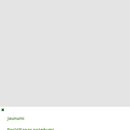
Jaunumi
Pasūtīšanas noteikumi