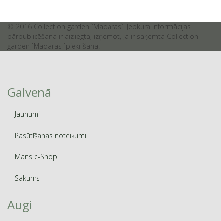
© 2016 Collection garden `Madaras`. Jebkura informācijas
pārpublicēšana ir aizliegta, izņemot, ja ir saņemta Collection
garden `Madaras `piekrišana.
Galvenā
Jaunumi
Pasūtīšanas noteikumi
Mans e-Shop
Sākums
Augi