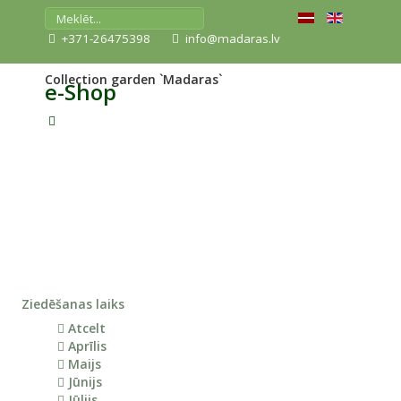
+371-26475398
info@madaras.lv
Collection garden `Madaras`
e-Shop
Ziedēšanas laiks
Atcelt
Aprīlis
Maijs
Jūnijs
Jūlijs