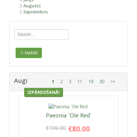
Augusts
Septembris
Meklēt
Augi
1
2
3
11
19
30
>>
IZPĀRDOŠANĀ!
Paeonia `Ole Red`
€100.00
€80.00