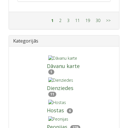
1
2
3
11
19
30
>>
Kategorijās
Dāvanu karte
1
Dienziedes
11
Hostas
6
Peonijas
279