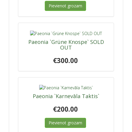
Pievienot grozam
Paeonia `Grüne Knospe` SOLD
OUT
€300.00
Paeonia `Karnevāla Taktis`
€200.00
Pievienot grozam