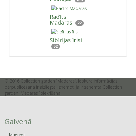
Radīts
Madarās
22
Sibīrijas īrisi
52
© 2016 Collection garden `Madaras`. Jebkura informācijas
pārpublicēšana ir aizliegta, izņemot, ja ir saņemta Collection
garden `Madaras `piekrišana.
Galvenā
Jaunumi