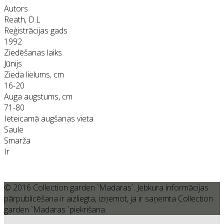
Autors
Reath, D.L
Reģistrācijas gads
1992
Ziedēšanas laiks
Jūnijs
Zieda lielums, cm
16-20
Auga augstums, cm
71-80
Ieteicamā augšanas vieta
Saule
Smarža
Ir
© 2016 Collection garden `Madaras`. Jebkura informācijas
pārpublicēšana ir aizliegta, izņemot, ja ir saņemta Collection
garden `Madaras `piekrišana.