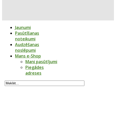
Jaunumi
Pasūtīšanas
noteikumi
Audzēšanas
noslēpumi
Mans e-Shop
Mani pasūtījumi
Piegādes
adreses