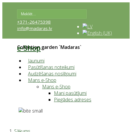
+371-26475398
info@madaras.lv
e-Shop
Collection garden `Madaras`
Jaunumi
Pasūtīšanas noteikumi
Audzēšanas noslēpumi
Mans e-Shop
Mans e-Shop
Mani pasūtījumi
Piegādes adreses
Sākums