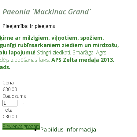
Paeonia `Mackinac Grand`
Pieejamība:
Ir pieejams
ķirne ar milzīgiem, viļņotiem, spožiem,
gunīgi rubīnsarkaniem ziediem un mirdzošu,
aļu lapojumu!
Stingri ziedkāti. Smaržīga. Agrs,
idējs ziedēšanas laiks.
APS Zelta medaļa 2013.
ads.
Cena
€30.00
Daudzums
+
-
Total
€30.00
Pievienot grozam
Papildus informācija