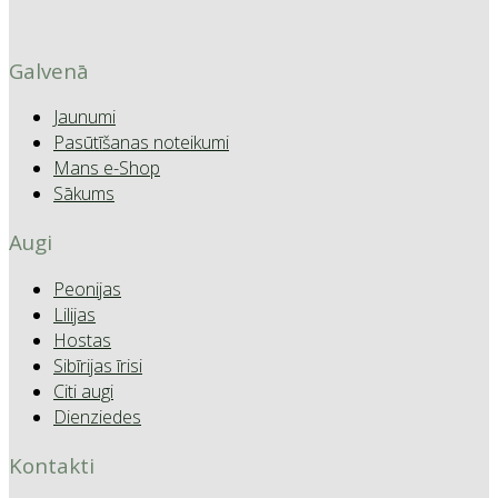
Galvenā
Jaunumi
Pasūtīšanas noteikumi
Mans e-Shop
Sākums
Augi
Peonijas
Lilijas
Hostas
Sibīrijas īrisi
Citi augi
Dienziedes
Kontakti