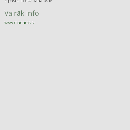
e-pasts: info@madaras.lv
Vairāk info
www.madaras.lv