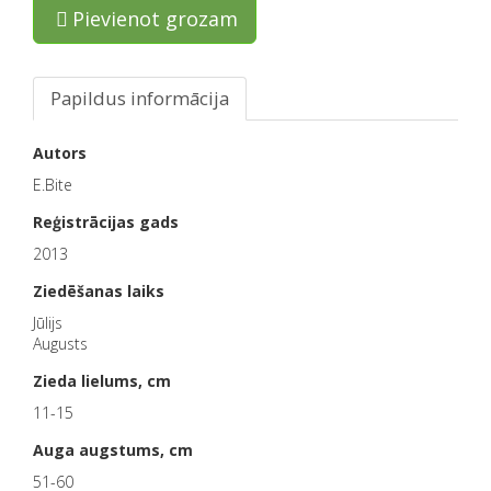
Pievienot grozam
Papildus informācija
Autors
E.Bite
Reģistrācijas gads
2013
Ziedēšanas laiks
Jūlijs
Augusts
Zieda lielums, cm
11-15
Auga augstums, cm
51-60