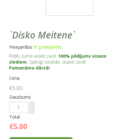
`Disko Meitene`
Ir pieejams
Pieejamība:
Pildīti, tumši violeti ziedi.
100% pildījums visiem
ziediem.
Spēcīgi ziedkāti, skaisti ziedi!
Pamanāma dārzā!
Cena
€5.00
Daudzums
+
-
Total
€5.00