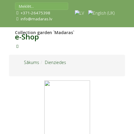
+371-26475398
info@madaras.lv
Collection garden `Madaras`
e-Shop
Sākums
Dienziedes