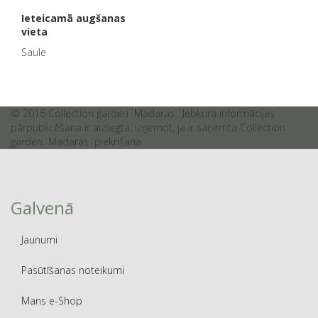
Ieteicamā augšanas
vieta
Saule
© 2016 Collection garden `Madaras`. Jebkura informācijas
pārpublicēšana ir aizliegta, izņemot, ja ir saņemta Collection
garden `Madaras `piekrišana.
Galvenā
Jaunumi
Pasūtīšanas noteikumi
Mans e-Shop