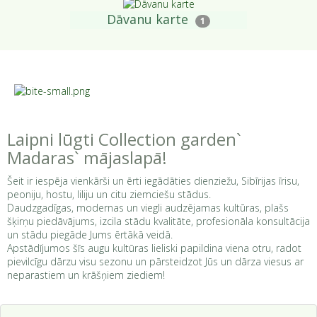
Dāvanu karte
1
Laipni lūgti Collection garden`
Madaras` mājaslapā!
Šeit ir iespēja vienkārši un ērti iegādāties dienziežu, Sibīrijas īrisu,
peoniju, hostu, liliju un citu ziemciešu stādus.
Daudzgadīgas, modernas un viegli audzējamas kultūras, plašs
šķirņu piedāvājums, izcila stādu kvalitāte, profesionāla konsultācija
un stādu piegāde Jums ērtākā veidā.
Apstādījumos šīs augu kultūras lieliski papildina viena otru, radot
pievilcīgu dārzu visu sezonu un pārsteidzot Jūs un dārza viesus ar
neparastiem un krāšņiem ziediem!