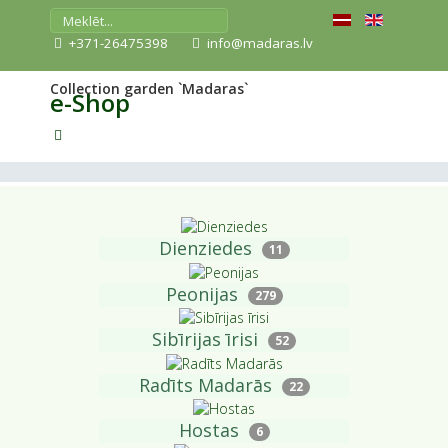
+371-26475398
info@madaras.lv
Collection garden `Madaras`
e-Shop
Dienziedes
11
Peonijas
279
Sibīrijas īrisi
52
Radīts Madarās
22
Hostas
6