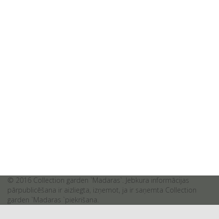
© 2016 Collection garden `Madaras`. Jebkura informācijas
pārpublicēšana ir aizliegta, izņemot, ja ir saņemta Collection
garden `Madaras `piekrišana.