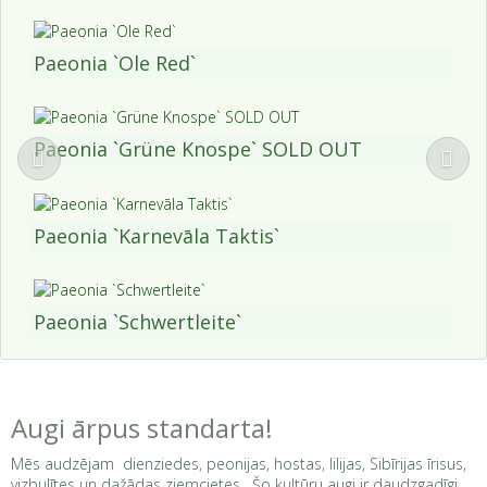
Paeonia `Ole Red`
Paeonia `Grüne Knospe` SOLD OUT
Paeonia `Karnevāla Taktis`
Paeonia `Schwertleite`
Augi ārpus standarta!
Mēs audzējam dienziedes, peonijas, hostas, lilijas, Sibīrijas īrisus,
vizbulītes un dažādas ziemcietes. Šo kultūru augi ir daudzgadīgi