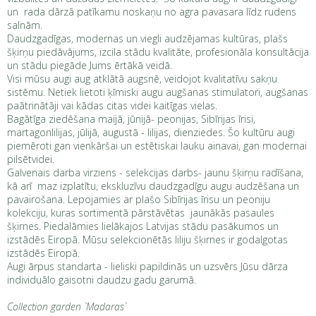
un rada dārzā patīkamu noskaņu no agra pavasara līdz rudens
salnām.
Daudzgadīgas, modernas un viegli audzējamas kultūras, plašs
šķirņu piedāvājums, izcila stādu kvalitāte, profesionāla konsultācija
un stādu piegāde Jums ērtākā veidā.
Visi mūsu augi aug atklātā augsnē, veidojot kvalitatīvu sakņu
sistēmu. Netiek lietoti ķīmiski augu augšanas stimulatori, augšanas
paātrinātāji vai kādas citas videi kaitīgas vielas.
Bagātīga ziedēšana maijā, jūnijā- peonijas, Sibīrijas īrisi,
martagonlilijas, jūlijā, augustā - lilijas, dienziedes. Šo kultūru augi
piemēroti gan vienkāršai un estētiskai lauku ainavai, gan modernai
pilsētvidei.
Galvenais darba virziens - selekcijas darbs- jaunu šķirņu radīšana,
kā arī maz izplatītu, ekskluzīvu daudzgadīgu augu audzēšana un
pavairošana. Lepojamies ar plašo Sibīrijas īrisu un peoniju
kolekciju, kuras sortimentā pārstāvētas jaunākās pasaules
šķirnes. Piedalāmies lielākajos Latvijas stādu pasākumos un
izstādēs Eiropā. Mūsu selekcionētās liliju šķirnes ir godalgotas
izstādēs Eiropā.
Augi ārpus standarta - lieliski papildinās un uzsvērs Jūsu dārza
individuālo gaisotni daudzu gadu garumā.
Collection garden `Madaras`